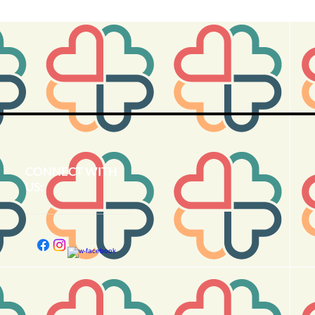
CONNECT​
WITH
US:​​