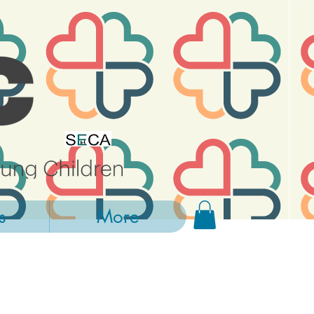
s
More