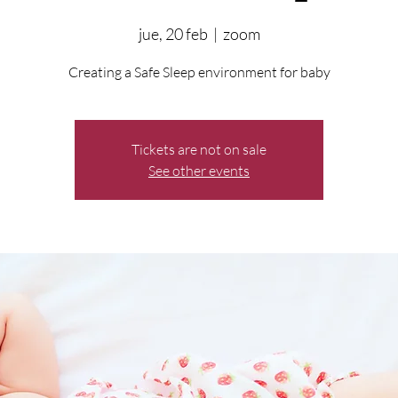
jue, 20 feb
  |  
zoom
Creating a Safe Sleep environment for baby
Tickets are not on sale
See other events