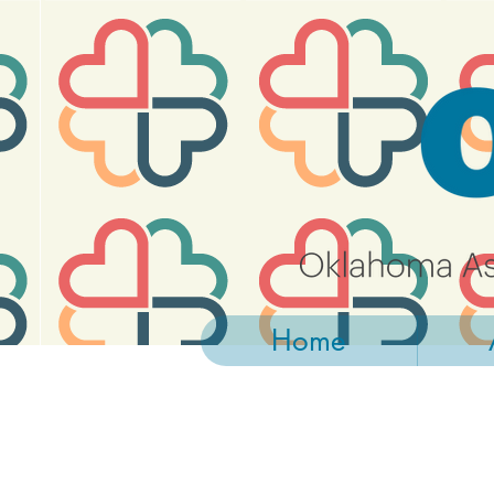
https://widgets.givebutter.com/latest.umd.cjs?acct=NLvCrJX1ahGcZTON
Home