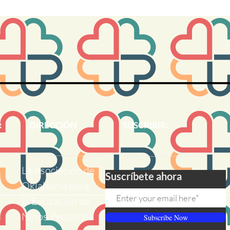
:
DIRECCIÓN
SUSCRIBIR:
La Asociación de
Suscríbete ahora
Oklahoma para
la Educación de
Niños Pequeños
Subscribe Now