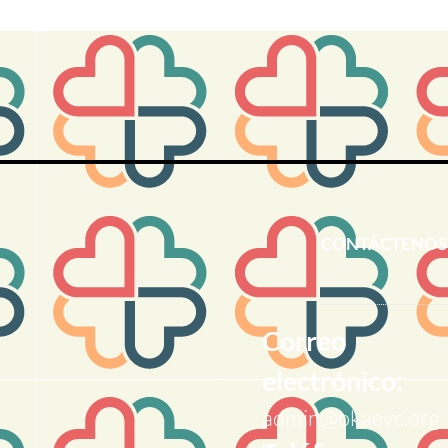
CONTÁCTENOS
Correo
electrónico:
admin@okaeyc.org