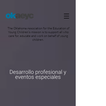
https://widgets.givebutter.com/latest.umd.cjs?
acct=NLvCrJX1ahGcZTON
The Oklahoma Association for the Education of
Young Children’s mission is to support all who
care for, educate and work on behalf of young
children.
Desarrollo profesional y
eventos especiales